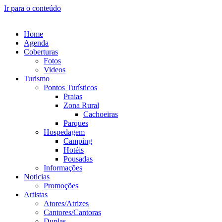
Ir para o conteúdo
Home
Agenda
Coberturas
Fotos
Videos
Turismo
Pontos Turísticos
Praias
Zona Rural
Cachoeiras
Parques
Hospedagem
Camping
Hotéis
Pousadas
Informações
Noticias
Promoções
Artistas
Atores/Atrizes
Cantores/Cantoras
Duplas