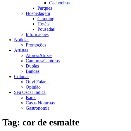
Cachoeiras
Parques
Hospedagem
Camping
Hotéis
Pousadas
Informações
Noticias
Promoções
Artistas
Atores/Atrizes
Cantores/Cantoras
Duplas
Bandas
Colunas
Ouvi Falar…
Opinião
Seu Oscar Indica
Bares
Casas Noturnas
Gastronomia
Tag:
cor de esmalte