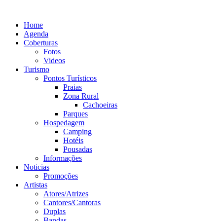
Ir
para
Home
o
Agenda
conteúdo
Coberturas
Fotos
Videos
Turismo
Pontos Turísticos
Praias
Zona Rural
Cachoeiras
Parques
Hospedagem
Camping
Hotéis
Pousadas
Informações
Noticias
Promoções
Artistas
Atores/Atrizes
Cantores/Cantoras
Duplas
Bandas