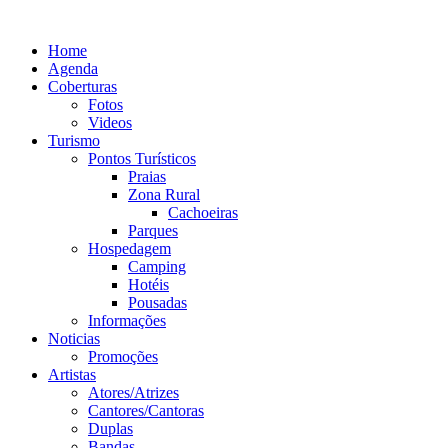
Ir
para
Home
o
Agenda
conteúdo
Coberturas
Fotos
Videos
Turismo
Pontos Turísticos
Praias
Zona Rural
Cachoeiras
Parques
Hospedagem
Camping
Hotéis
Pousadas
Informações
Noticias
Promoções
Artistas
Atores/Atrizes
Cantores/Cantoras
Duplas
Bandas