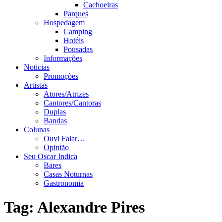
Cachoeiras
Parques
Hospedagem
Camping
Hotéis
Pousadas
Informações
Noticias
Promoções
Artistas
Atores/Atrizes
Cantores/Cantoras
Duplas
Bandas
Colunas
Ouvi Falar…
Opinião
Seu Oscar Indica
Bares
Casas Noturnas
Gastronomia
Tag:
Alexandre Pires