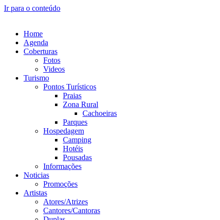
Ir para o conteúdo
Home
Agenda
Coberturas
Fotos
Videos
Turismo
Pontos Turísticos
Praias
Zona Rural
Cachoeiras
Parques
Hospedagem
Camping
Hotéis
Pousadas
Informações
Noticias
Promoções
Artistas
Atores/Atrizes
Cantores/Cantoras
Duplas