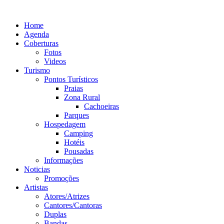
Ir
para
Home
o
Agenda
conteúdo
Coberturas
Fotos
Videos
Turismo
Pontos Turísticos
Praias
Zona Rural
Cachoeiras
Parques
Hospedagem
Camping
Hotéis
Pousadas
Informações
Noticias
Promoções
Artistas
Atores/Atrizes
Cantores/Cantoras
Duplas
Bandas