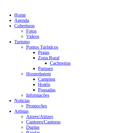
Ir
para
Home
o
Agenda
conteúdo
Coberturas
Fotos
Videos
Turismo
Pontos Turísticos
Praias
Zona Rural
Cachoeiras
Parques
Hospedagem
Camping
Hotéis
Pousadas
Informações
Noticias
Promoções
Artistas
Atores/Atrizes
Cantores/Cantoras
Duplas
Bandas