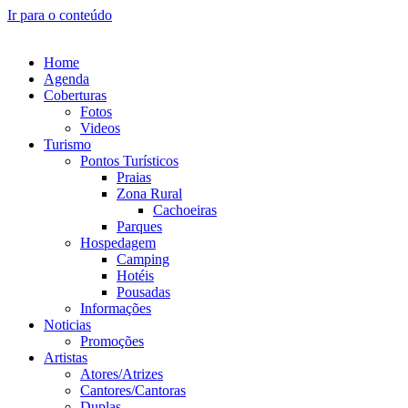
Ir para o conteúdo
Home
Agenda
Coberturas
Fotos
Videos
Turismo
Pontos Turísticos
Praias
Zona Rural
Cachoeiras
Parques
Hospedagem
Camping
Hotéis
Pousadas
Informações
Noticias
Promoções
Artistas
Atores/Atrizes
Cantores/Cantoras
Duplas