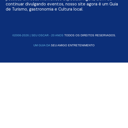
continuar divulgando eventos, nosso site agora é um Guia
de Turismo, gastronomia e Cultura local.
©2006-2026 | SEU OSCAR - 20 ANOS
TODOS OS DIREITOS RESERVADOS.
UM GUIA DA
SEU AMIGO ENTRETENIMENTO