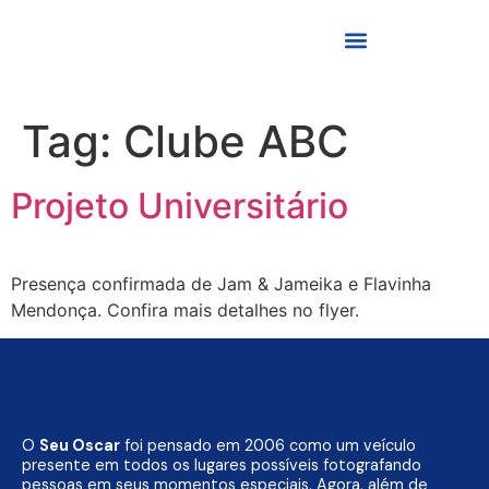
Tag:
Clube ABC
Projeto Universitário
Presença confirmada de Jam & Jameika e Flavinha
Mendonça. Confira mais detalhes no flyer.
O
Seu Oscar
foi pensado em 2006 como um veículo
presente em todos os lugares possíveis fotografando
pessoas em seus momentos especiais. Agora, além de