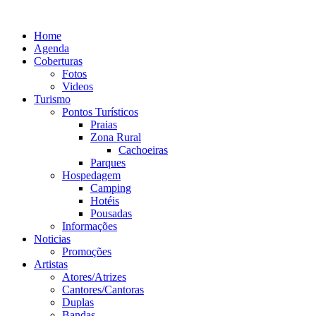
Ir
para
Home
o
Agenda
conteúdo
Coberturas
Fotos
Videos
Turismo
Pontos Turísticos
Praias
Zona Rural
Cachoeiras
Parques
Hospedagem
Camping
Hotéis
Pousadas
Informações
Noticias
Promoções
Artistas
Atores/Atrizes
Cantores/Cantoras
Duplas
Bandas