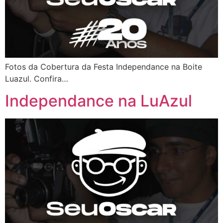
Fotos da Cobertura da Festa Independance na Boite
Luazul. Confira…
Independance na LuAzul