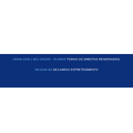
©2006-2026 | SEU OSCAR - 20 ANOS
TODOS OS DIREITOS RESERVADOS.
UM GUIA DA
SEU AMIGO ENTRETENIMENTO