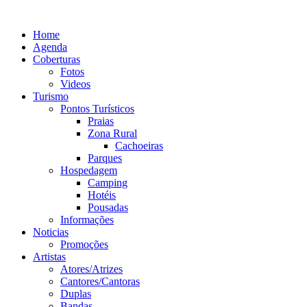
Ir
para
Home
o
Agenda
conteúdo
Coberturas
Fotos
Videos
Turismo
Pontos Turísticos
Praias
Zona Rural
Cachoeiras
Parques
Hospedagem
Camping
Hotéis
Pousadas
Informações
Noticias
Promoções
Artistas
Atores/Atrizes
Cantores/Cantoras
Duplas
Bandas