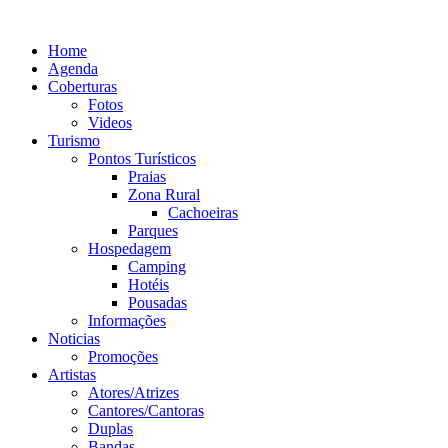
Ir
para
Home
o
Agenda
conteúdo
Coberturas
Fotos
Videos
Turismo
Pontos Turísticos
Praias
Zona Rural
Cachoeiras
Parques
Hospedagem
Camping
Hotéis
Pousadas
Informações
Noticias
Promoções
Artistas
Atores/Atrizes
Cantores/Cantoras
Duplas
Bandas