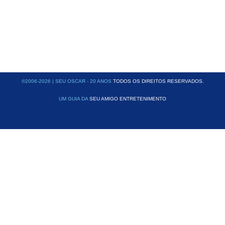
©2006-2026 | SEU OSCAR - 20 ANOS
TODOS OS DIREITOS RESERVADOS.
UM GUIA DA
SEU AMIGO ENTRETENIMENTO