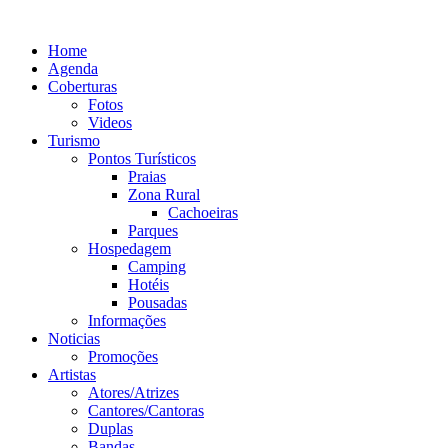
Ir
para
Home
o
Agenda
conteúdo
Coberturas
Fotos
Videos
Turismo
Pontos Turísticos
Praias
Zona Rural
Cachoeiras
Parques
Hospedagem
Camping
Hotéis
Pousadas
Informações
Noticias
Promoções
Artistas
Atores/Atrizes
Cantores/Cantoras
Duplas
Bandas