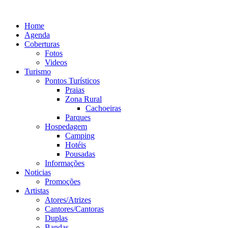
Ir
para
Home
o
Agenda
conteúdo
Coberturas
Fotos
Videos
Turismo
Pontos Turísticos
Praias
Zona Rural
Cachoeiras
Parques
Hospedagem
Camping
Hotéis
Pousadas
Informações
Noticias
Promoções
Artistas
Atores/Atrizes
Cantores/Cantoras
Duplas
Bandas