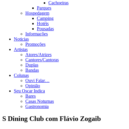
Cachoeiras
Parques
Hospedagem
Camping
Hotéis
Pousadas
Informações
Noticias
Promoções
Artistas
Atores/Atrizes
Cantores/Cantoras
Duplas
Bandas
Colunas
Ouvi Falar…
Opinião
Seu Oscar Indica
Bares
Casas Noturnas
Gastronomia
S Dining Club com Flávio Zogaib