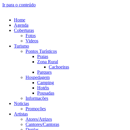
Ir para o conteúdo
Home
Agenda
Coberturas
Fotos
Videos
Turismo
Pontos Turísticos
Praias
Zona Rural
Cachoeiras
Parques
Hospedagem
Camping
Hotéis
Pousadas
Informações
Noticias
Promoções
Artistas
Atores/Atrizes
Cantores/Cantoras
Duplas