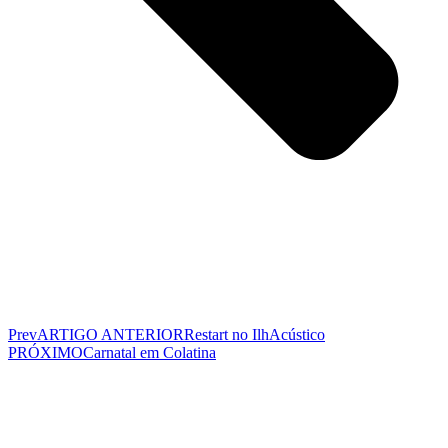
Prev
ARTIGO ANTERIOR
Restart no IlhAcústico
PRÓXIMO
Carnatal em Colatina