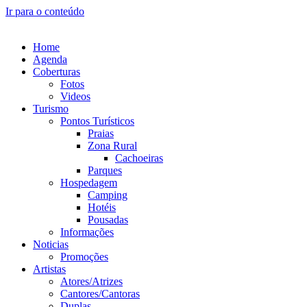
Ir para o conteúdo
Home
Agenda
Coberturas
Fotos
Videos
Turismo
Pontos Turísticos
Praias
Zona Rural
Cachoeiras
Parques
Hospedagem
Camping
Hotéis
Pousadas
Informações
Noticias
Promoções
Artistas
Atores/Atrizes
Cantores/Cantoras
Duplas