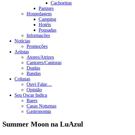
Cachoeiras
Parques
Hospedagem
Camping
Hotéis
Pousadas
Informações
Noticias
Promoções
Artistas
Atores/Atrizes
Cantores/Cantoras
Duplas
Bandas
Colunas
Ouvi Falar…
Opinião
Seu Oscar Indica
Bares
Casas Noturnas
Gastronomia
Summer Moon na LuAzul