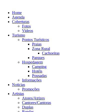
Ir
para
Home
o
Agenda
conteúdo
Coberturas
Fotos
Videos
Turismo
Pontos Turísticos
Praias
Zona Rural
Cachoeiras
Parques
Hospedagem
Camping
Hotéis
Pousadas
Informações
Noticias
Promoções
Artistas
Atores/Atrizes
Cantores/Cantoras
Duplas
Bandas