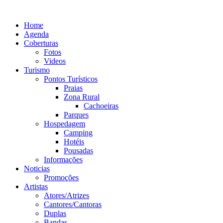
Ir
para
Home
o
Agenda
conteúdo
Coberturas
Fotos
Videos
Turismo
Pontos Turísticos
Praias
Zona Rural
Cachoeiras
Parques
Hospedagem
Camping
Hotéis
Pousadas
Informações
Noticias
Promoções
Artistas
Atores/Atrizes
Cantores/Cantoras
Duplas
Bandas