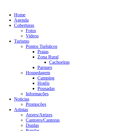
Ir
para
Home
o
Agenda
conteúdo
Coberturas
Fotos
Videos
Turismo
Pontos Turísticos
Praias
Zona Rural
Cachoeiras
Parques
Hospedagem
Camping
Hotéis
Pousadas
Informações
Noticias
Promoções
Artistas
Atores/Atrizes
Cantores/Cantoras
Duplas
Bandas