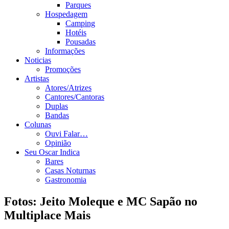
Parques
Hospedagem
Camping
Hotéis
Pousadas
Informações
Noticias
Promoções
Artistas
Atores/Atrizes
Cantores/Cantoras
Duplas
Bandas
Colunas
Ouvi Falar…
Opinião
Seu Oscar Indica
Bares
Casas Noturnas
Gastronomia
Fotos: Jeito Moleque e MC Sapão no
Multiplace Mais