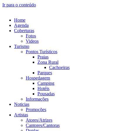
Ir para o conteúdo
Home
Agenda
Coberturas
Fotos
Videos
Turismo
Pontos Turísticos
Praias
Zona Rural
Cachoeiras
Parques
Hospedagem
Camping
Hotéis
Pousadas
Informações
Noticias
Promoções
Artistas
Atores/Atrizes
Cantores/Cantoras
Duplas