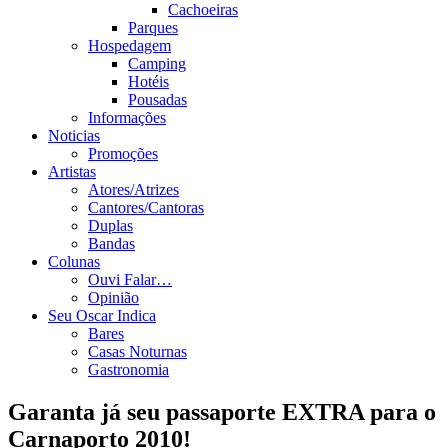
Cachoeiras
Parques
Hospedagem
Camping
Hotéis
Pousadas
Informações
Noticias
Promoções
Artistas
Atores/Atrizes
Cantores/Cantoras
Duplas
Bandas
Colunas
Ouvi Falar…
Opinião
Seu Oscar Indica
Bares
Casas Noturnas
Gastronomia
Garanta já seu passaporte EXTRA para o
Carnaporto 2010!