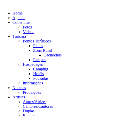
Ir
para
Home
o
Agenda
conteúdo
Coberturas
Fotos
Videos
Turismo
Pontos Turísticos
Praias
Zona Rural
Cachoeiras
Parques
Hospedagem
Camping
Hotéis
Pousadas
Informações
Noticias
Promoções
Artistas
Atores/Atrizes
Cantores/Cantoras
Duplas
Bandas