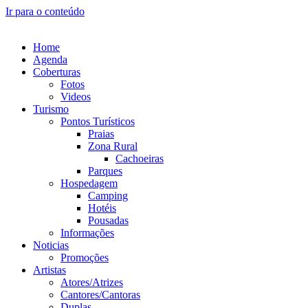
Ir para o conteúdo
Home
Agenda
Coberturas
Fotos
Videos
Turismo
Pontos Turísticos
Praias
Zona Rural
Cachoeiras
Parques
Hospedagem
Camping
Hotéis
Pousadas
Informações
Noticias
Promoções
Artistas
Atores/Atrizes
Cantores/Cantoras
Duplas