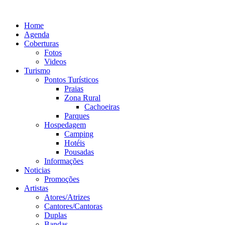
Ir
para
Home
o
Agenda
conteúdo
Coberturas
Fotos
Videos
Turismo
Pontos Turísticos
Praias
Zona Rural
Cachoeiras
Parques
Hospedagem
Camping
Hotéis
Pousadas
Informações
Noticias
Promoções
Artistas
Atores/Atrizes
Cantores/Cantoras
Duplas
Bandas