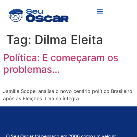
Tag:
Dilma Eleita
Política: E começaram os
problemas…
Jamille Scopel analisa o novo cenário político Brasileiro
após as Eleições. Leia na íntegra.
O
Seu Oscar
foi pensado em 2006 como um veículo