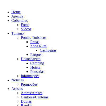
Ir
para
Home
o
Agenda
conteúdo
Coberturas
Fotos
Videos
Turismo
Pontos Turísticos
Praias
Zona Rural
Cachoeiras
Parques
Hospedagem
Camping
Hotéis
Pousadas
Informações
Noticias
Promoções
Artistas
Atores/Atrizes
Cantores/Cantoras
Duplas
Bandas