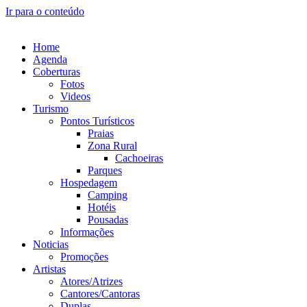
Ir para o conteúdo
Home
Agenda
Coberturas
Fotos
Videos
Turismo
Pontos Turísticos
Praias
Zona Rural
Cachoeiras
Parques
Hospedagem
Camping
Hotéis
Pousadas
Informações
Noticias
Promoções
Artistas
Atores/Atrizes
Cantores/Cantoras
Duplas