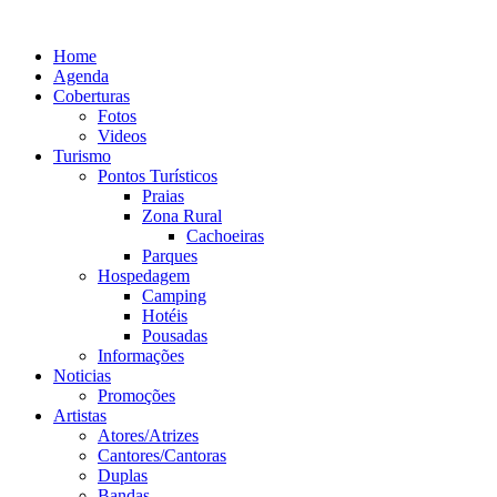
Ir
para
Home
o
Agenda
conteúdo
Coberturas
Fotos
Videos
Turismo
Pontos Turísticos
Praias
Zona Rural
Cachoeiras
Parques
Hospedagem
Camping
Hotéis
Pousadas
Informações
Noticias
Promoções
Artistas
Atores/Atrizes
Cantores/Cantoras
Duplas
Bandas