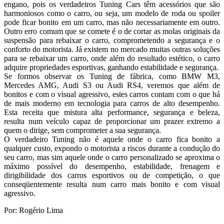
engano, pois os verdadeiros Tuning Cars têm acessórios que são
harmoniosos como o carro, ou seja, um modelo de roda ou spoiler
pode ficar bonito em um carro, mas não necessariamente em outro.
Outro erro comum que se comete é o de cortar as molas originais da
suspensão para rebaixar o carro, comprometendo a segurança e o
conforto do motorista. Já existem no mercado muitas outras soluções
para se rebaixar um carro, onde além do resultado estético, o carro
adquire propriedades esportivas, ganhando estabilidade e segurança.
Se formos observar os Tuning de fábrica, como BMW M3,
Mercedes AMG, Audi S3 ou Audi RS4, veremos que além de
bonitos e com o visual agressivo, estes carros contam com o que há
de mais moderno em tecnologia para carros de alto desempenho.
Esta receita que mistura alta performance, segurança e beleza,
resulta num veículo capaz de proporcionar um prazer extremo a
quem o dirige, sem comprometer a sua segurança.
O verdadeiro Tuning não é aquele onde o carro fica bonito a
qualquer custo, expondo o motorista a riscos durante a condução do
seu carro, mas sim aquele onde o carro personalizado se aproxima o
máximo possível do desempenho, estabilidade, frenagem e
dirigibilidade dos carros esportivos ou de competição, o que
conseqüentemente resulta num carro mais bonito e com visual
agressivo.
Por: Rogério Lima