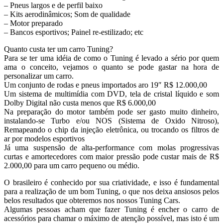
– Pneus largos e de perfil baixo
– Kits aerodinâmicos; Som de qualidade
– Motor preparado
– Bancos esportivos; Painel re-estilizado; etc
Quanto custa ter um carro Tuning?
Para se ter uma idéia de como o Tuning é levado a sério por quem
ama o conceito, vejamos o quanto se pode gastar na hora de
personalizar um carro.
Um conjunto de rodas e pneus importados aro 19″ R$ 12.000,00
Um sistema de multimídia com DVD, tela de cristal líquido e som
Dolby Digital não custa menos que R$ 6.000,00
Na preparação do motor também pode ser gasto muito dinheiro,
instalando-se Turbo e/ou NOS (Sistema de Oxido Nitroso),
Remapeando o chip da injeção eletrônica, ou trocando os filtros de
ar por modelos esportivos
Já uma suspensão de alta-performance com molas progressivas
curtas e amortecedores com maior pressão pode custar mais de R$
2.000,00 para um carro pequeno ou médio.
O brasileiro é conhecido por sua criatividade, e isso é fundamental
para a realização de um bom Tuning, o que nos deixa ansiosos pelos
belos resultados que obteremos nos nossos Tuning Cars.
Algumas pessoas acham que fazer Tuning é encher o carro de
acessórios para chamar o máximo de atenção possível, mas isto é um