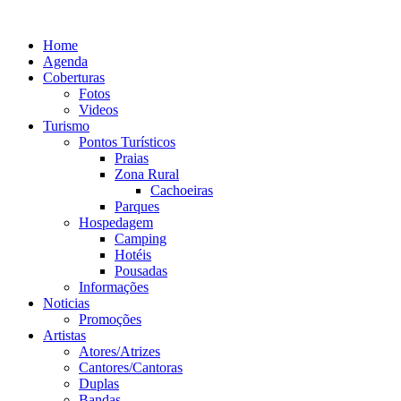
Ir
para
Home
o
Agenda
conteúdo
Coberturas
Fotos
Videos
Turismo
Pontos Turísticos
Praias
Zona Rural
Cachoeiras
Parques
Hospedagem
Camping
Hotéis
Pousadas
Informações
Noticias
Promoções
Artistas
Atores/Atrizes
Cantores/Cantoras
Duplas
Bandas