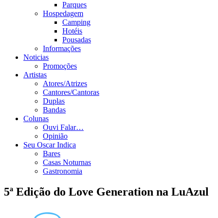
Parques
Hospedagem
Camping
Hotéis
Pousadas
Informações
Noticias
Promoções
Artistas
Atores/Atrizes
Cantores/Cantoras
Duplas
Bandas
Colunas
Ouvi Falar…
Opinião
Seu Oscar Indica
Bares
Casas Noturnas
Gastronomia
5ª Edição do Love Generation na LuAzul