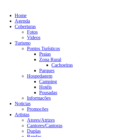
Ir
para
Home
o
Agenda
conteúdo
Coberturas
Fotos
Videos
Turismo
Pontos Turísticos
Praias
Zona Rural
Cachoeiras
Parques
Hospedagem
Camping
Hotéis
Pousadas
Informações
Noticias
Promoções
Artistas
Atores/Atrizes
Cantores/Cantoras
Duplas
Bandas