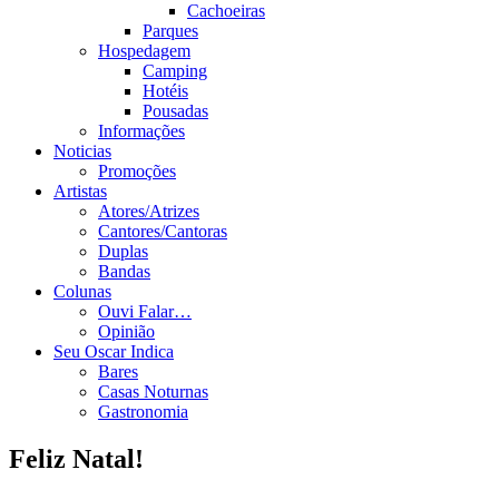
Cachoeiras
Parques
Hospedagem
Camping
Hotéis
Pousadas
Informações
Noticias
Promoções
Artistas
Atores/Atrizes
Cantores/Cantoras
Duplas
Bandas
Colunas
Ouvi Falar…
Opinião
Seu Oscar Indica
Bares
Casas Noturnas
Gastronomia
Feliz Natal!