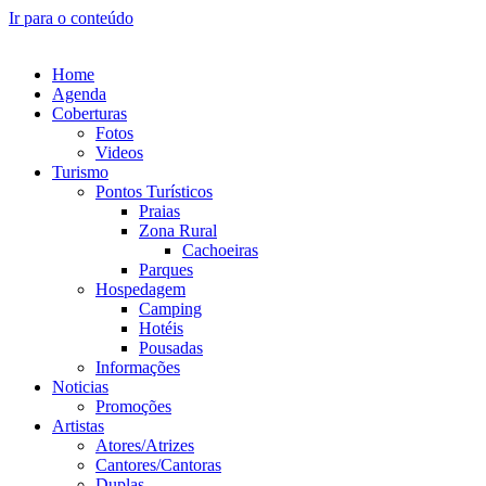
Ir para o conteúdo
Home
Agenda
Coberturas
Fotos
Videos
Turismo
Pontos Turísticos
Praias
Zona Rural
Cachoeiras
Parques
Hospedagem
Camping
Hotéis
Pousadas
Informações
Noticias
Promoções
Artistas
Atores/Atrizes
Cantores/Cantoras
Duplas