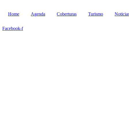
Ir
para
Home
Agenda
Coberturas
Turismo
Noticia
o
conteúdo
Facebook-f