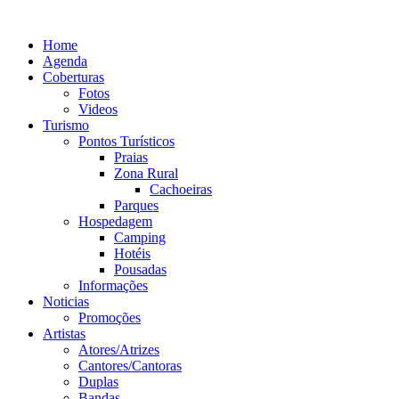
Ir
para
Home
o
Agenda
conteúdo
Coberturas
Fotos
Videos
Turismo
Pontos Turísticos
Praias
Zona Rural
Cachoeiras
Parques
Hospedagem
Camping
Hotéis
Pousadas
Informações
Noticias
Promoções
Artistas
Atores/Atrizes
Cantores/Cantoras
Duplas
Bandas